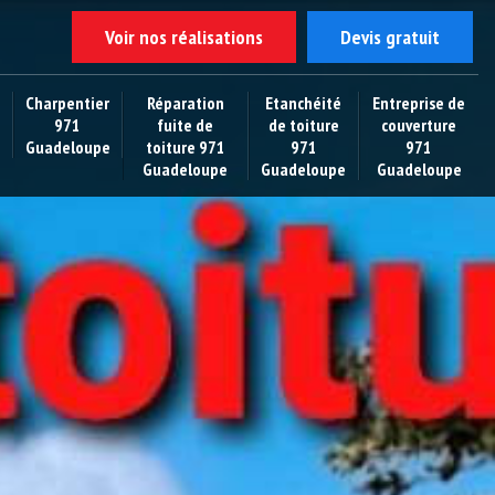
Voir nos réalisations
Devis gratuit
Charpentier
Réparation
Etanchéité
Entreprise de
971
fuite de
de toiture
couverture
Guadeloupe
toiture 971
971
971
Guadeloupe
Guadeloupe
Guadeloupe