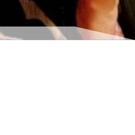
s coordonnées
indisponible
indisponible
us localiser