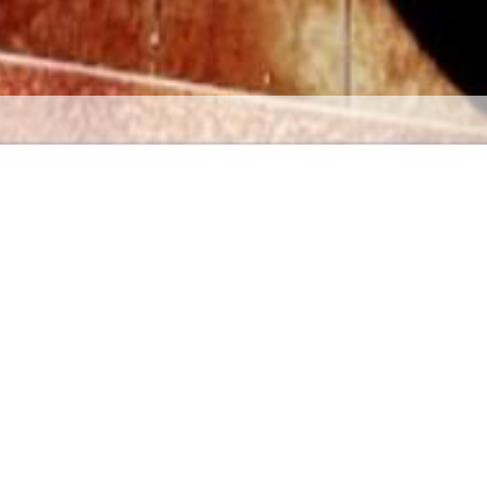
on de toiture Gourbeyre 97113
Devis, une étape cruciale pour un
projet de rénovation de toiture
No
Le devis est le résultat d’une étude professionnelle
pour un projet bien déterminé. C’est un document qui
définit le coût estimatif et aussi la durée de la
réalisation des travaux. Pour un projet de rénovation
de toiture, il est très indispensable de ne pas sauter
No
l’étape de la demande de devis. Parce que ce