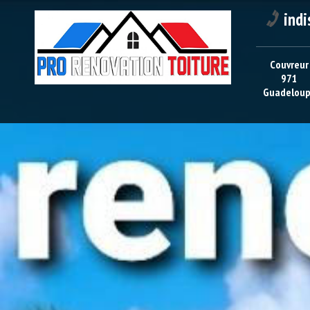
indi
Couvreur
971
Guadelou