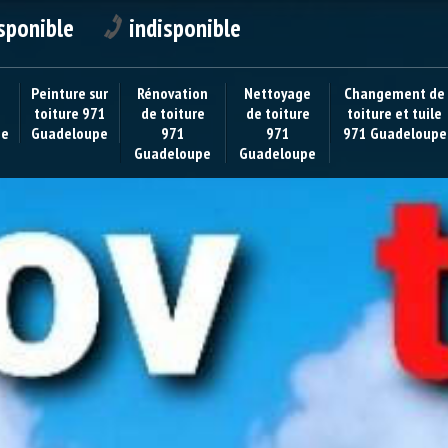
sponible
indisponible
Peinture sur
Rénovation
Nettoyage
Changement de
toiture 971
de toiture
de toiture
toiture et tuile
pe
Guadeloupe
971
971
971 Guadeloupe
Guadeloupe
Guadeloupe