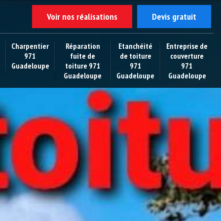
Voir nos réalisations
Devis gratuit
Charpentier
Réparation
Etanchéité
Entreprise de
971
fuite de
de toiture
couverture
Guadeloupe
toiture 971
971
971
Guadeloupe
Guadeloupe
Guadeloupe