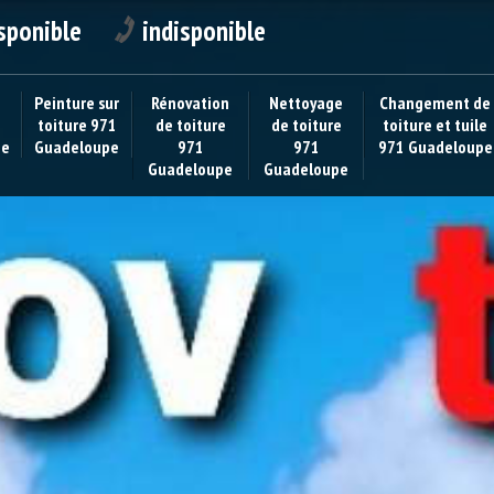
sponible
indisponible
Peinture sur
Rénovation
Nettoyage
Changement de
toiture 971
de toiture
de toiture
toiture et tuile
pe
Guadeloupe
971
971
971 Guadeloupe
Guadeloupe
Guadeloupe