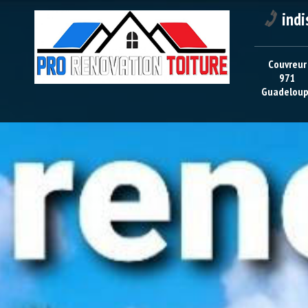
indi
Couvreur
971
Guadelou