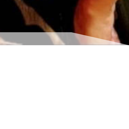
s coordonnées
indisponible
indisponible