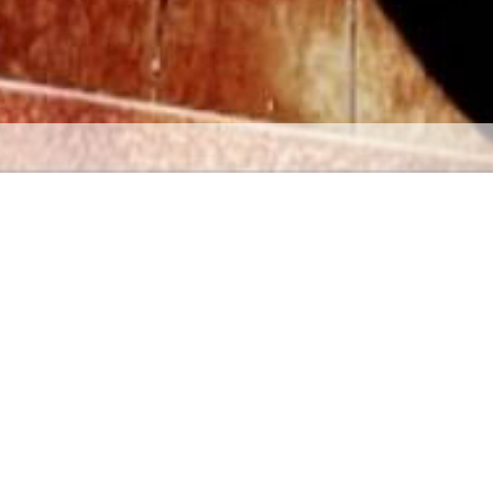
ur Saint Martin 97150
Réparation fuite toiture
Quand une toiture est infiltrée, les eaux de la pluie
No
pénètre d’une manière incontrôlable à l’intérieur de la
maison. Le problème d’humidité touche rapidement la
charpente, le plafond et le mur de la maison. Et la
réparation de ces pièces demande assez de temps et
aussi un investissement financier conséquent. En